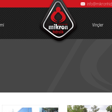
info@mikronhid
imi
Vinçler