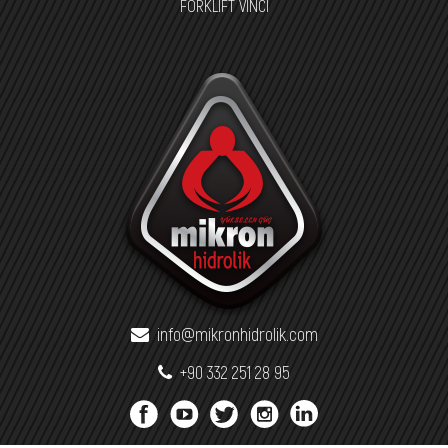
FORKLİFT VİNCİ
info@mikronhidrolik.com
+90 332 251 28 95