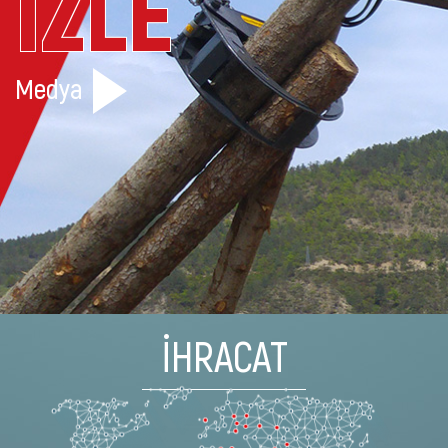
İZLE
Medya
İHRACAT