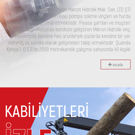
Konya’da 2000 yılında kurulan Mikron Hidrolik Mak. San. LTD ŞTİ
araç üstü vinçler , derin kuyu pompa sökme vinçleri ve hurda
taşıma ataçmanları imal etmektedir. Piyasa şartları ve müşteri
talepleri doğrultusunda kendisini geliştiren Mikron Hidrolik vinç
sektöründe kendine has ürünleriyle pazarda kendine bir yer
edinmiş ve sürekli olarak gelişmeleri takip etmektedir. Şuanda
Konya 1. O.S.B’de 2500 metrekarelik çalışma sahasında 40 kişilik
incele
KABİLİYETLERİ