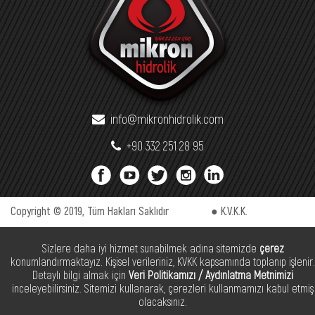
info@mikronhidrolik.com
+90 332 251 28 95
Copyright © 2019, Tüm Hakları Saklıdır
● K.V.K.K.
● Çerez Politikası
Sizlere daha iyi hizmet sunabilmek adına sitemizde
çerez
konumlandırmaktayız. Kişisel verileriniz, KVKK kapsamında toplanıp işlenir.
Detaylı bilgi almak için
Veri Politikamızı / Aydınlatma Metnimizi
inceleyebilirsiniz. Sitemizi kullanarak, çerezleri kullanmamızı kabul etmiş
olacaksınız.